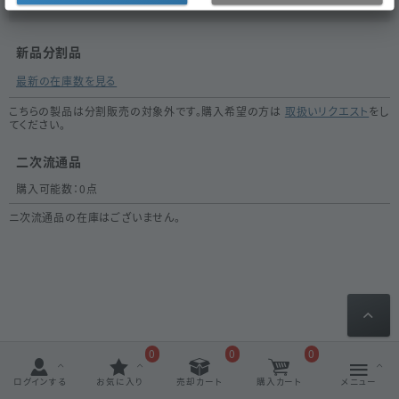
新品分割品
最新の在庫数を見る
こちらの製品は分割販売の対象外です。購入希望の方は
取扱いリクエスト
をし
てください。
二次流通品
購入可能数：
0
点
ニ次流通品の在庫はございません。
0
0
0
ログインする
お気に入り
売却カート
購入カート
メニュー