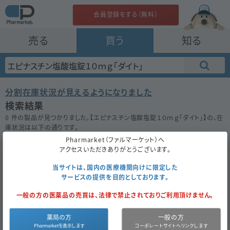
会員登録をする（無料）
売る
買う
知る
分割在庫状況が見えるようになりました
検索結果
0 件の製品が見つかりました。【
エピナスチン塩酸塩錠１０ｍｇ「ダイト」
】の、在
庫状況は以下の通りです。
在庫がない場合は★ボタンを押してお気に入り登録をしておきましょう。
Pharmarket（ファルマーケット）へ
アクセスいただきありがとうございます。
50件
100件
200件
当サイトは、国内の医療機関向けに限定した
サービスの提供を目的としております。
エピナスチン塩酸塩錠１０ｍｇ「ダイト」
一般の方の医薬品の売買は、法律で禁止されておりご利用頂けません。
お気に入り
薬局の方
一般の方
医薬品区
内
医薬品種
後
薬
12.0
成
エピナスチン
同一成分
分
服
別
発
価
円
分
塩酸塩
で探す