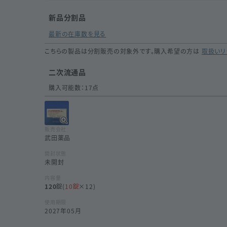
新品分割品
最新の在庫数を見る
こちらの製品は分割販売の対象外です。購入希望の方は
取扱いリ
二次流通品
購入可能数：
17
点
販売会社
武田薬品
開封状態
未開封
内容量
120
(
10
×12)
使用期限
2027年05月