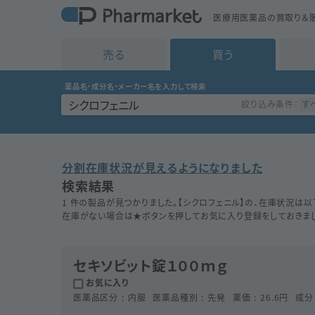
医療用医薬品の買取り＆販
売る
買う
薬品名・成分名・メーカー名を入力して検索
す
絞り込み条件：
分割在庫状況が見えるようになりました
検索結果
1 件の製品が見つかりました。【
シクロフェニル
】の、在庫状況は以
在庫がない場合は★ボタンを押してお気に入り登録をしておきまし
セキソビット錠１００ｍｇ
お気に入り
医薬品区分
内服
医薬品種別
先発
薬価
26.6
円
成分