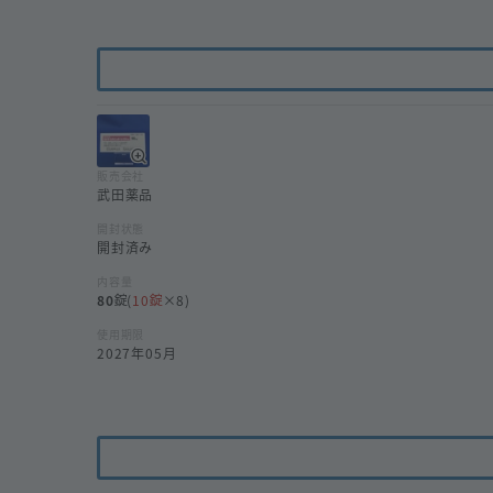
販売会社
武田薬品
開封状態
開封済み
内容量
80
(
10
×8)
使用期限
2027年05月