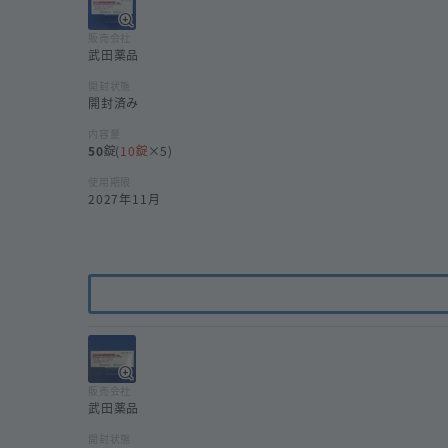
販売会社
武田薬品
開封状態
開封済み
内容量
50
(
10
×5)
使用期限
2027年11月
販売会社
武田薬品
開封状態