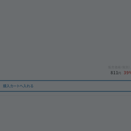
販売価格（税別）
811
39
円
購入カートへ入れる