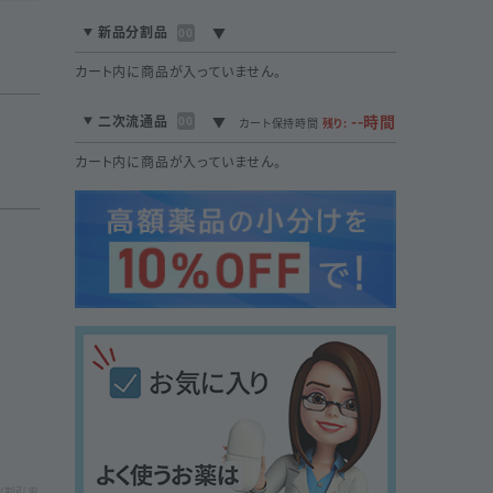
新品分割品
00
カート内に商品が入っていません。
--時間
二次流通品
00
カート保持時間
残り:
カート内に商品が入っていません。
/割引率