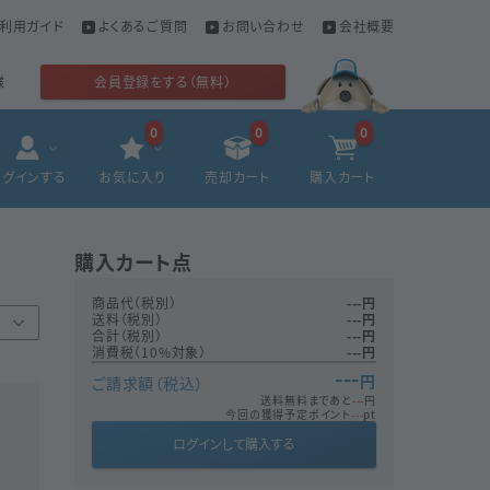
利用ガイド
よくあるご質問
お問い合わせ
会社概要
様
会員登録をする（無料）
0
0
0
ログインする
お気に入り
売却カート
購入カート
購入カート
点
商品代（税別）
---
円
送料（税別）
---
円
合計（税別）
---
円
消費税（10%対象）
---
円
---
円
ご請求額（税込）
送料無料まであと
---
円
今回の獲得予定ポイント
---
pt
ログインして購入する