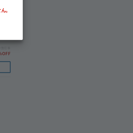
ん。
/割引率
%OFF