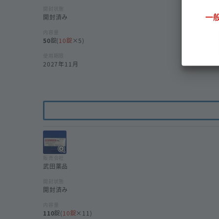
開封状態
一
開封済み
内容量
50
(
10
×5)
使用期限
2027年11月
販売会社
武田薬品
開封状態
開封済み
内容量
110
(
10
×11)