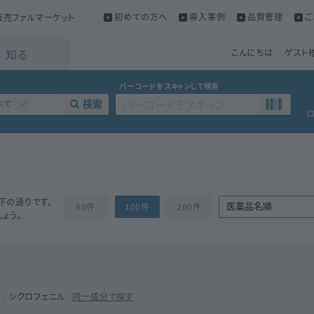
初めての方へ
導入事例
品質管理
ご
売ファルマーケット
知る
こんにちは
ゲスト
バーコードをスキャンして検索
検索
べて
下の通りです。
50件
100件
200件
ょう。
シクロフェニル
同一成分で探す