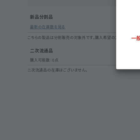
新品分割品
最新の在庫数を見る
一
こちらの製品は分割販売の対象外です。購入希望の方は
取扱いリ
二次流通品
購入可能数：
0
点
ニ次流通品の在庫はございません。