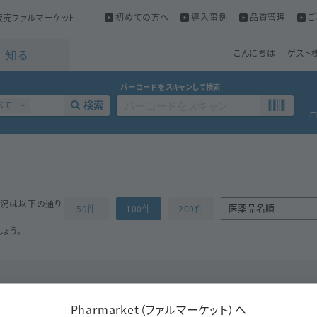
初めての方へ
導入事例
品質管理
ご
売ファルマーケット
知る
こんにちは
ゲスト
バーコードをスキャンして検索
検索
べて
状況は以下の通り
50件
100件
200件
ょう。
Pharmarket（ファルマーケット）へ
成分
セリチニブ
同一成分で探す