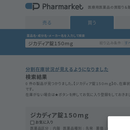
医療用医薬品の買取り＆販
売る
買う
薬品名・成分名・メーカー名を入力して検索
す
絞り込み条件：
分割在庫状況が見えるようになりました
検索結果
0 件の製品が見つかりました。【
ジカディア錠１５０ｍｇ
】の、在庫
です。
在庫がない場合は★ボタンを押してお気に入り登録をしておきまし
ジカディア錠１５０ｍｇ
お気に入り
医薬品区分
内服
医薬品種別
先発
薬価
6413.6
円