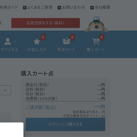
利用ガイド
よくあるご質問
お問い合わせ
会社概要
様
会員登録をする（無料）
0
0
0
ログインする
お気に入り
売却カート
購入カート
購入カート
点
商品代（税別）
---
円
送料（税別）
---
円
合計（税別）
---
円
消費税（10%対象）
---
円
---
円
ご請求額（税込）
送料無料まであと
---
円
今回の獲得予定ポイント
---
pt
ログインして購入する