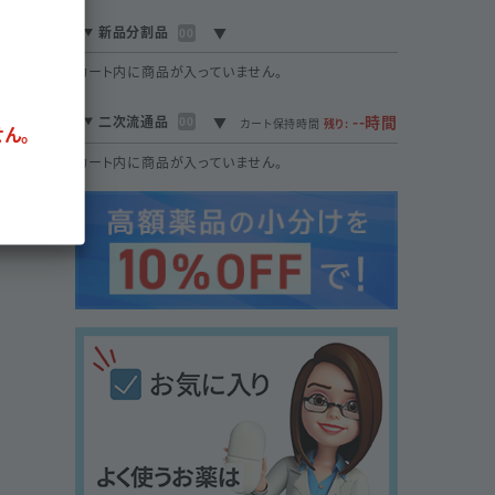
新品分割品
00
カート内に商品が入っていません。
--時間
二次流通品
00
カート保持時間
残り:
ん。
カート内に商品が入っていません。