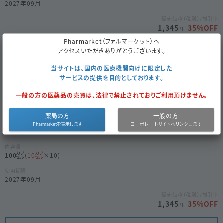
2027年09月
販売価格（税別）/割引率
1,345
35
%OFF
円
Pharmarket（ファルマーケット）へ
アクセスいただきありがとうございます。
購入カートへ入れる
当サイトは、国内の医療機関向けに限定した
サービスの提供を目的としております。
一般の方の医薬品の売買は、法律で禁止されておりご利用頂けません。
販売会社
ＬＴＬファーマ
薬局の方
一般の方
開封状態
未開封
内容量
100
(
10
×10)
使用期限
2027年09月
販売価格（税別）/割引率
1,345
35
%OFF
円