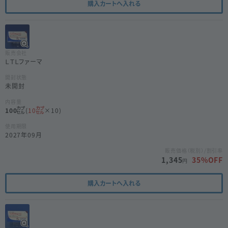
購入カートへ入れる
販売会社
ＬＴＬファーマ
開封状態
未開封
内容量
100
(
10
×10)
使用期限
2027年09月
販売価格（税別）/割引率
1,345
35
%OFF
円
購入カートへ入れる