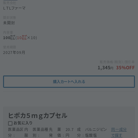
販売会社
ＬＴＬファーマ
開封状態
未開封
内容量
100
(
10
×10)
使用期限
2027年09月
販売価格（税別）/割引率
1,345
35
%OFF
円
購入カートへ入れる
ヒポカ５ｍｇカプセル
お気に入り
医薬品区
内
医薬品種
先
薬
20.7
成
バルニジピン
同一成分
分
服
別
発
価
円
分
塩酸塩
で探す