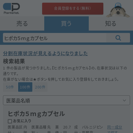
会員登録をする（無料）
売る
買う
知る
分割在庫状況が見えるようになりました
検索結果
1 件の製品が見つかりました。【
ヒポカ５ｍｇカプセル
】の、在庫状況は以下の
通りです。
在庫がない場合は★ボタンを押してお気に入り登録をしておきましょう。
50件
100件
200件
ヒポカ５ｍｇカプセル
お気に入り
医薬品区
内
医薬品種
先
薬
20.7
成
バルニジピン
同一成分
分
服
別
発
価
円
分
塩酸塩
で探す