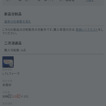
新品分割品
最新の在庫数を見る
こちらの製品は分割販売の対象外です。購入希望の方は
取扱いリクエスト
をし
てください。
二次流通品
購入可能数：
4
点
販売会社
ＬＴＬファーマ
開封状態
未開封
内容量
100
(
10
×10)
使用期限