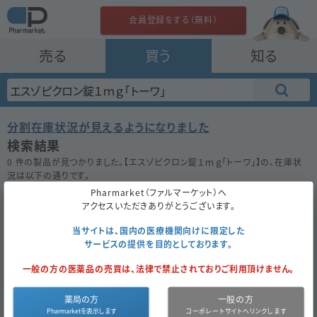
会員登録をする（無料）
売る
買う
知る
分割在庫状況が見えるようになりました
検索結果
0 件の製品が見つかりました。【
エスゾピクロン錠１ｍｇ「トーワ」
】の、在庫状
況は以下の通りです。
在庫がない場合は★ボタンを押してお気に入り登録をしておきましょう。
Pharmarket（ファルマーケット）へ
アクセスいただきありがとうございます。
50件
100件
200件
当サイトは、国内の医療機関向けに限定した
サービスの提供を目的としております。
エスゾピクロン錠１ｍｇ「トーワ」
一般の方の医薬品の売買は、法律で禁止されておりご利用頂けません。
お気に入り
薬局の方
一般の方
医薬品区
内
医薬品種
後
薬
6.70
成
エスゾピク
同一成分で
分
服
別
発
価
円
分
ロン
探す