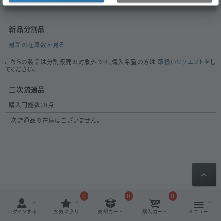
新品分割品
最新の在庫数を見る
こちらの製品は分割販売の対象外です。購入希望の方は
取扱いリクエスト
をし
てください。
二次流通品
購入可能数：
0
点
ニ次流通品の在庫はございません。
0
0
0
ログインする
お気に入り
売却カート
購入カート
メニュー