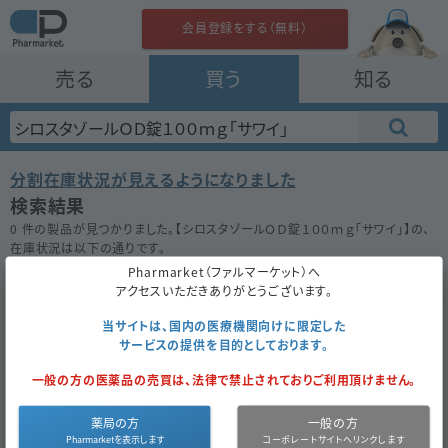
会員登録をする（無料）
売る
買う
知る
分割在庫状況が見えるようになりました
検索結果
0 件の製品が見つかりました。【
シロスタゾールＯＤ錠１００ｍｇ「サワイ」
】の、
在庫状況は以下の通りです。
在庫がない場合は★ボタンを押してお気に入り登録をしておきましょう。
Pharmarket（ファルマーケット）へ
アクセスいただきありがとうございます。
50件
100件
200件
当サイトは、国内の医療機関向けに限定した
サービスの提供を目的としております。
シロスタゾールＯＤ錠１００ｍｇ「サワイ」
一般の方の医薬品の売買は、法律で禁止されておりご利用頂けません。
お気に入り
薬局の方
一般の方
医薬品区
内
医薬品種
後
薬
11.3
成
シロスタゾ
同一成分で
分
服
別
発
価
円
分
ール
探す