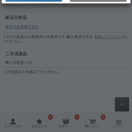
新品分割品
最新の在庫数を見る
こちらの製品は分割販売の対象外です。購入希望の方は
取扱いリクエスト
をし
てください。
二次流通品
購入可能数：
0
点
ニ次流通品の在庫はございません。
0
0
0
ログインする
お気に入り
売却カート
購入カート
メニュー