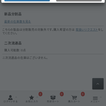
新品分割品
最新の在庫数を見る
こちらの製品は分割販売の対象外です。購入希望の方は
取扱いリクエスト
をし
てください。
二次流通品
購入可能数：
0
点
ニ次流通品の在庫はございません。
0
0
0
ログインする
お気に入り
売却カート
購入カート
メニュー