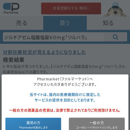
会員登録をする（無料）
売る
買う
知る
分割在庫状況が見えるようになりました
検索結果
0 件の製品が見つかりました。【
ジルチアゼム塩酸塩錠６０ｍｇ「ツルハラ」
】の、
在庫状況は以下の通りです。
在庫がない場合は★ボタンを押してお気に入り登録をしておきましょう。
Pharmarket（ファルマーケット）へ
アクセスいただきありがとうございます。
50件
100件
200件
当サイトは、国内の医療機関向けに限定した
サービスの提供を目的としております。
ジルチアゼム塩酸塩錠６０ｍｇ「ツルハラ」
一般の方の医薬品の売買は、法律で禁止されておりご利用頂けません。
お気に入り
薬局の方
一般の方
医薬品区
内
医薬品種
後
薬
6.30
成
ジルチアゼム
同一成分
分
服
別
発
価
円
分
塩酸塩
で探す