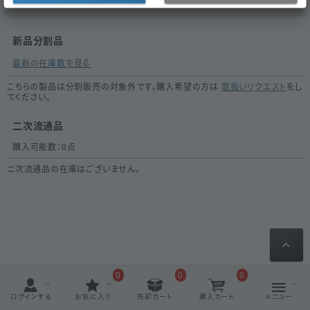
新品分割品
最新の在庫数を見る
こちらの製品は分割販売の対象外です。購入希望の方は
取扱いリクエスト
をし
てください。
二次流通品
購入可能数：
0
点
ニ次流通品の在庫はございません。
0
0
0
ログインする
お気に入り
売却カート
購入カート
メニュー