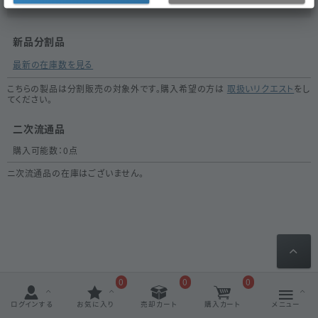
新品分割品
最新の在庫数を見る
こちらの製品は分割販売の対象外です。購入希望の方は
取扱いリクエスト
をし
てください。
二次流通品
購入可能数：
0
点
ニ次流通品の在庫はございません。
0
0
0
ログインする
お気に入り
売却カート
購入カート
メニュー