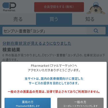
会員登録をする（無料）
売る
買う
知る
分割在庫状況が見えるようになりました
検索結果
0 件の製品が見つかりました。【
センブリ・重曹散「ヨシダ」
】の、在庫状況は以下
の通りです。
在庫がない場合は★ボタンを押してお気に入り登録をしておきましょう。
Pharmarket（ファルマーケット）へ
アクセスいただきありがとうございます。
50件
100件
200件
当サイトは、国内の医療機関向けに限定した
サービスの提供を目的としております。
センブリ・重曹散「ヨシダ」
一般の方の医薬品の売買は、法律で禁止されておりご利用頂けません。
お気に入り
薬局の方
一般の方
医薬品区
内
医薬品種
薬
8.00
成
センブリ・
同一成分で
分
服
別
価
円
分
重曹
探す