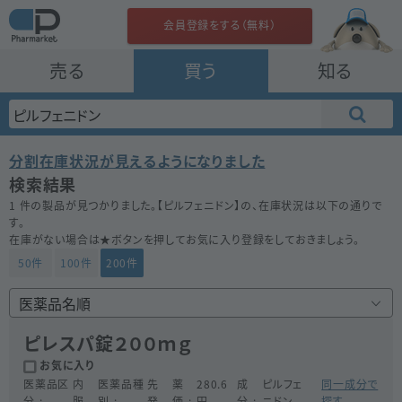
会員登録をする（無料）
売る
買う
知る
分割在庫状況が見えるようになりました
検索結果
1 件の製品が見つかりました。【
ピルフェニドン
】の、在庫状況は以下の通りで
す。
在庫がない場合は★ボタンを押してお気に入り登録をしておきましょう。
50件
100件
200件
ピレスパ錠２００ｍｇ
お気に入り
医薬品区
内
医薬品種
先
薬
280.6
成
ピルフェ
同一成分で
分
服
別
発
価
円
分
ニドン
探す