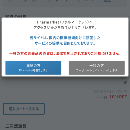
新品分割品
Pharmarket（ファルマーケット）へ
最新の在庫数を見る
アクセスいただきありがとうございます。
販売会社
当サイトは、国内の医療機関向けに限定した
サービスの提供を目的としております。
分割単位
一般の方の医薬品の売買は、法律で禁止されておりご利用頂けません。
個数
薬局の方
一般の方
数量
----
販売価格（税別）/割引率
----
10
%OFF
円
購入カートへ入れる
二次流通品