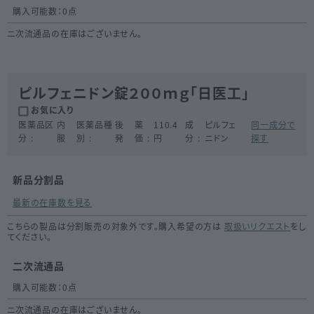
購入可能数：
0
点
ニ次流通品の在庫はございません。
ピルフェニドン錠２００ｍｇ「日医工」
お気に入り
医薬品区
内
医薬品種
後
薬
110.4
成
ピルフェ
同一成分で
分
服
別
発
価
円
分
ニドン
探す
新品分割品
最新の在庫数を見る
こちらの製品は分割販売の対象外です。購入希望の方は
取扱いリクエスト
をし
てください。
二次流通品
購入可能数：
0
点
ニ次流通品の在庫はございません。