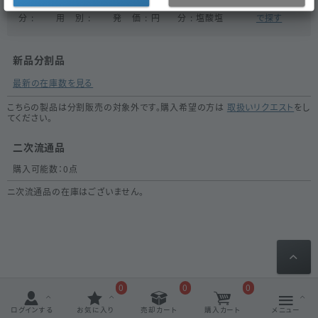
医薬品区
外
医薬品種
後
薬
69.6
成
エピナスチン
同一成分
分
用
別
発
価
円
分
塩酸塩
で探す
新品分割品
最新の在庫数を見る
こちらの製品は分割販売の対象外です。購入希望の方は
取扱いリクエスト
をし
てください。
二次流通品
購入可能数：
0
点
ニ次流通品の在庫はございません。
0
0
0
ログインする
お気に入り
売却カート
購入カート
メニュー