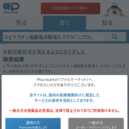
会員登録をする（無料）
売る
買う
知る
分割在庫状況が見えるようになりました
検索結果
0 件の製品が見つかりました。【
エピナスチン塩酸塩点眼液０．０５％「ニプロ」
】
の、在庫状況は以下の通りです。
在庫がない場合は★ボタンを押してお気に入り登録をしておきましょう。
Pharmarket（ファルマーケット）へ
50件
100件
200件
アクセスいただきありがとうございます。
当サイトは、国内の医療機関向けに限定した
サービスの提供を目的としております。
エピナスチン塩酸塩点眼液０．０５％「ニプ
一般の方の医薬品の売買は、法律で禁止されておりご利用頂けません。
ロ」
薬局の方
一般の方
お気に入り