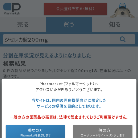
会員登録をする（無料）
売る
買う
知る
分割在庫状況が見えるようになりました
検索結果
0 件の製品が見つかりました。【
ジセレカ錠２００ｍｇ
】の、在庫状況は以下の
通りです。
在庫がない場合は★ボタンを押してお気に入り登録をしておきましょう。
Pharmarket（ファルマーケット）へ
アクセスいただきありがとうございます。
50件
100件
200件
当サイトは、国内の医療機関向けに限定した
サービスの提供を目的としております。
ジセレカ錠２００ｍｇ
一般の方の医薬品の売買は、法律で禁止されておりご利用頂けません。
お気に入り
薬局の方
一般の方
医薬品
内
医薬品
先
薬
4089.4
成
フィルゴチニブ
同一成分
区分
服
種別
発
価
円
分
マレイン酸塩
で探す