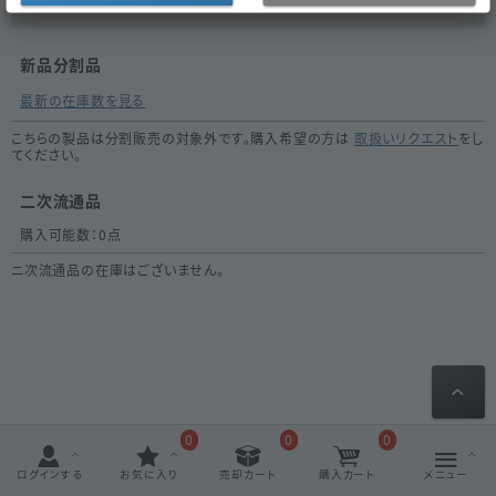
新品分割品
最新の在庫数を見る
こちらの製品は分割販売の対象外です。購入希望の方は
取扱いリクエスト
をし
てください。
二次流通品
購入可能数：
0
点
ニ次流通品の在庫はございません。
0
0
0
ログインする
お気に入り
売却カート
購入カート
メニュー