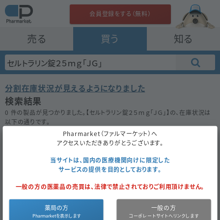
会員登録をする（無料）
売る
買う
知る
分割在庫状況が見えるようになりました
検索結果
0 件の製品が見つかりました。【
セルトラリン錠２５ｍｇ「ＪＧ」
】の、在庫状況は
以下の通りです。
在庫がない場合は★ボタンを押してお気に入り登録をしておきましょう。
Pharmarket（ファルマーケット）へ
アクセスいただきありがとうございます。
50件
100件
200件
当サイトは、国内の医療機関向けに限定した
サービスの提供を目的としております。
セルトラリン錠２５ｍｇ「ＪＧ」
一般の方の医薬品の売買は、法律で禁止されておりご利用頂けません。
お気に入り
薬局の方
一般の方
医薬品区
内
医薬品種
後
薬
9.50
成
セルトラリン
同一成分
分
服
別
発
価
円
分
塩酸塩
で探す