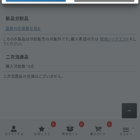
新品分割品
最新の在庫数を見る
こちらの製品は分割販売の対象外です。購入希望の方は
取扱いリクエスト
をし
てください。
二次流通品
購入可能数：
0
点
ニ次流通品の在庫はございません。
0
0
0
ログインする
お気に入り
売却カート
購入カート
メニュー