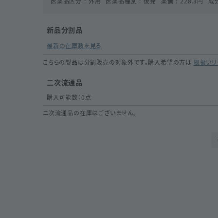
医薬品区分
外用
医薬品種別
後発
薬価
228.3
円
成
新品分割品
最新の在庫数を見る
こちらの製品は分割販売の対象外です。購入希望の方は
取扱いリ
二次流通品
購入可能数：
0
点
ニ次流通品の在庫はございません。