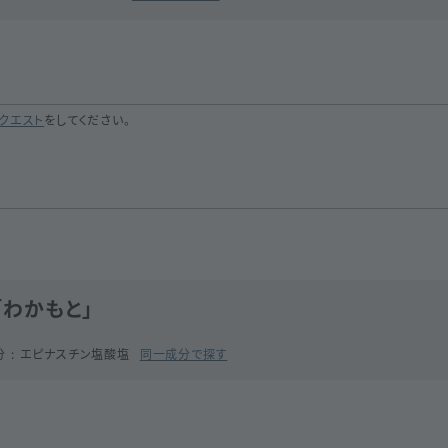
クエスト
をしてください。
「わかもと」
分
エピナスチン塩酸塩
同一成分で探す