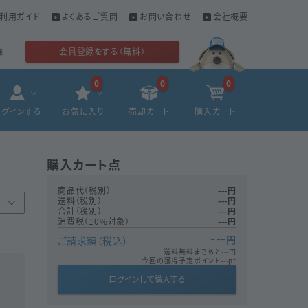
利用ガイド
よくあるご質問
お問い合わせ
会社概要
様
会員登録をする（無料）
0
0
0
ログインする
お気に入り
売却カート
購入カート
購入カート
点
商品代（税別）
---
円
送料（税別）
---
円
合計（税別）
---
円
消費税（10%対象）
---
円
---
円
ご請求額（税込）
送料無料まであと
---
円
今回の獲得予定ポイント
---
pt
ログインして購入する