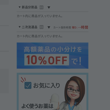
新品分割品
00
カート内に商品が入っていません。
--時間
二次流通品
00
カート保持時間
残り:
カート内に商品が入っていません。