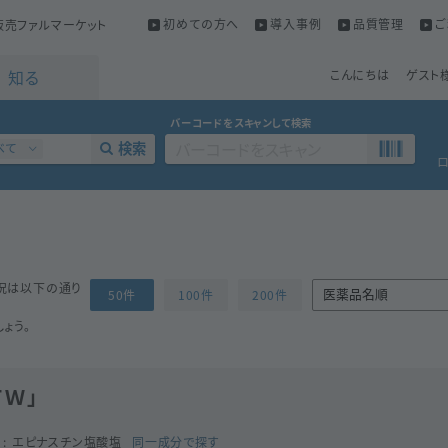
初めての方へ
導入事例
品質管理
ご
売ファルマーケット
知る
こんにちは
ゲスト
バーコードをスキャンして検索
検索
べて
状況は以下の通り
50件
100件
200件
ょう。
ＴＷ」
エピナスチン塩酸塩
同一成分で探す