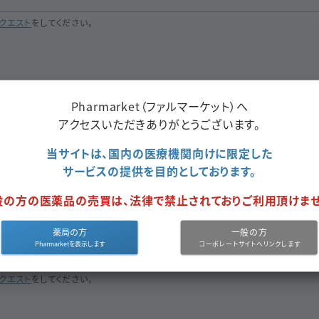
クエスト
をしてください。
Pharmarket（ファルマーケット）へ
アクセスいただきありがとうございます。
当サイトは、国内の医療機関向けに限定した
トーワ」
サービスの提供を目的としております。
分
エピナスチン塩酸塩
同一成分で探す
般の方の医薬品の売買は、法律で禁止されておりご利用頂けませ
薬局の方
一般の方
クエスト
をしてください。