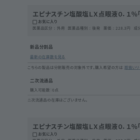
エピナスチン塩酸塩ＬＸ点眼液０．１％
お気に入り
医薬品区分
外用
医薬品種別
後発
薬価
228.3
円
成
新品分割品
最新の在庫数を見る
こちらの製品は分割販売の対象外です。購入希望の方は
取扱いリ
二次流通品
購入可能数：
0
点
ニ次流通品の在庫はございません。
エピナスチン塩酸塩ＬＸ点眼液０．１％「
お気に入り