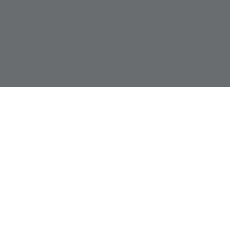
よくあるご質問
お問い合わせ
ご利用規約
個人情報保護方針
個人