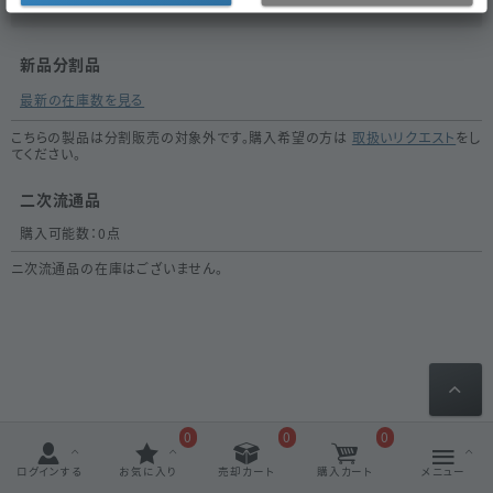
新品分割品
最新の在庫数を見る
こちらの製品は分割販売の対象外です。購入希望の方は
取扱いリクエスト
をし
てください。
二次流通品
購入可能数：
0
点
ニ次流通品の在庫はございません。
0
0
0
ログインする
お気に入り
売却カート
購入カート
メニュー