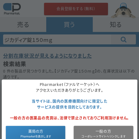
会員登録をする（無料）
売る
買う
知る
分割在庫状況が見えるようになりました
検索結果
0 件の製品が見つかりました。【
ジカディア錠１５０ｍｇ
】の、在庫状況は以下の
通りです。
在庫がない場合は★ボタンを押してお気に入り登録をしておきましょう。
Pharmarket（ファルマーケット）へ
アクセスいただきありがとうございます。
50件
100件
200件
当サイトは、国内の医療機関向けに限定した
サービスの提供を目的としております。
ジカディア錠１５０ｍｇ
一般の方の医薬品の売買は、法律で禁止されておりご利用頂けません。
お気に入り
薬局の方
一般の方
医薬品区
内
医薬品種
先
薬
6413.6
成
セリチ
同一成分で
分
服
別
発
価
円
分
ニブ
探す