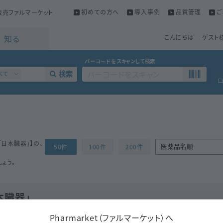
初めての方へ
導入事例
品質管理
ご
売ファルマーケット
知る
こんにちは
ゲスト
バーコードをスキャンして検索
検索
べて
「日本臓器」
】の、
50件
100件
200件
ょう。
本臓器」
Pharmarket（ファルマーケット）へ
ジクロフェナクナトリウム
同一成分で探す