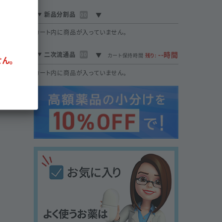
新品分割品
00
カート内に商品が入っていません。
--時間
二次流通品
00
カート保持時間
残り:
ん。
カート内に商品が入っていません。