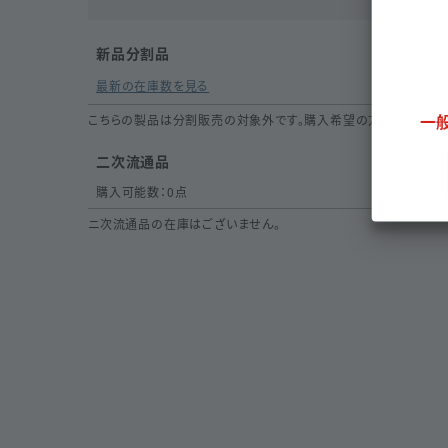
新品分割品
最新の在庫数を見る
一
こちらの製品は分割販売の対象外です。購入希望の方は
取扱いリ
二次流通品
購入可能数：
0
点
ニ次流通品の在庫はございません。