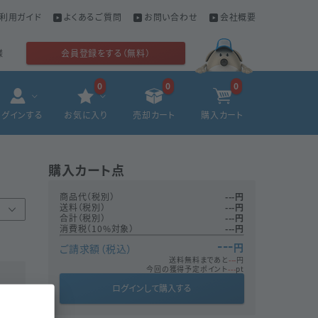
利用ガイド
よくあるご質問
お問い合わせ
会社概要
様
会員登録をする（無料）
0
0
0
ログインする
お気に入り
売却カート
購入カート
購入カート
点
商品代（税別）
---
円
送料（税別）
---
円
合計（税別）
---
円
消費税（10%対象）
---
円
---
円
ご請求額（税込）
送料無料まであと
---
円
今回の獲得予定ポイント
---
pt
ログインして購入する