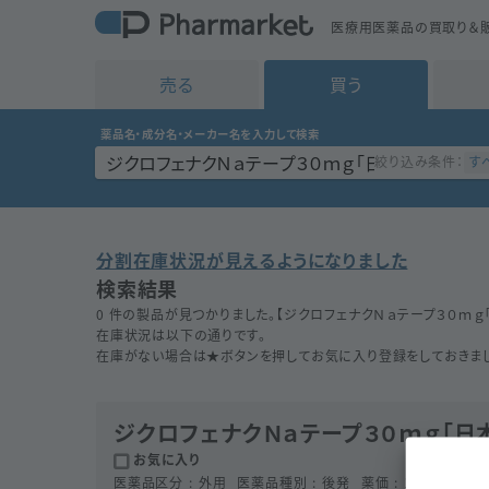
医療用医薬品の買取り＆販
売る
買う
薬品名・成分名・メーカー名を入力して検索
す
絞り込み条件：
分割在庫状況が見えるようになりました
検索結果
0 件の製品が見つかりました。【
ジクロフェナクＮａテープ３０ｍｇ
在庫状況は以下の通りです。
在庫がない場合は★ボタンを押してお気に入り登録をしておきまし
ジクロフェナクＮａテープ３０ｍｇ「日
お気に入り
医薬品区分
外用
医薬品種別
後発
薬価
18.2
円
成分