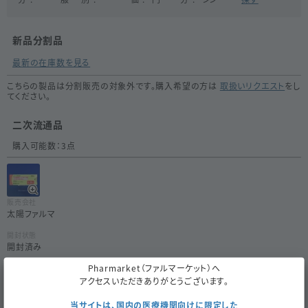
新品分割品
最新の在庫数を見る
こちらの製品は分割販売の対象外です。購入希望の方は
取扱いリクエスト
をし
てください。
二次流通品
購入可能数：
3
点
販売会社
太陽ファルマ
開封状態
開封済み
Pharmarket（ファルマーケット）へ
内容量
70
(
10
×7)
アクセスいただきありがとうございます。
使用期限
当サイトは、国内の医療機関向けに限定した