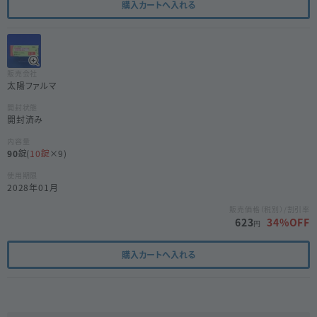
購入カートへ入れる
販売会社
太陽ファルマ
開封状態
開封済み
内容量
90
(
10
×9)
使用期限
2028年01月
販売価格（税別）/割引率
623
34
%OFF
円
購入カートへ入れる