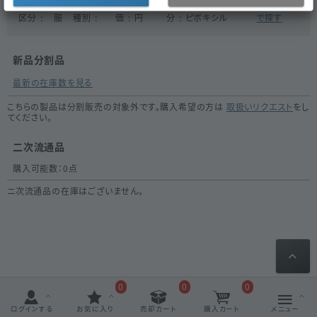
医薬品
内
医薬品
薬
192.8
成
セフジトレン
同一成分
区分
服
種別
価
円
分
ピボキシル
で探す
新品分割品
最新の在庫数を見る
こちらの製品は分割販売の対象外です。購入希望の方は
取扱いリクエスト
をし
てください。
二次流通品
購入可能数：
0
点
ニ次流通品の在庫はございません。
0
0
0
ログインする
お気に入り
売却カート
購入カート
メニュー