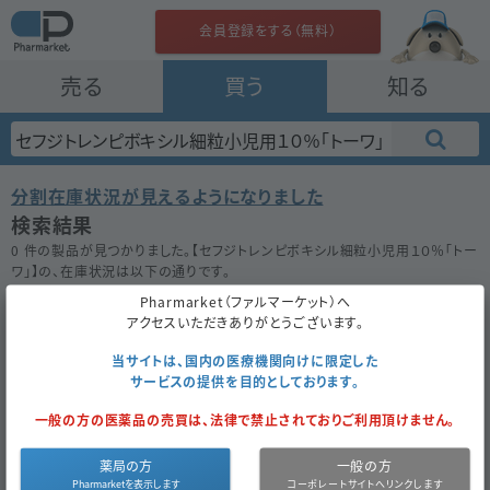
会員登録をする（無料）
売る
買う
知る
分割在庫状況が見えるようになりました
検索結果
0 件の製品が見つかりました。【
セフジトレンピボキシル細粒小児用１０％「トー
ワ」
】の、在庫状況は以下の通りです。
在庫がない場合は★ボタンを押してお気に入り登録をしておきましょう。
Pharmarket（ファルマーケット）へ
50件
100件
200件
アクセスいただきありがとうございます。
当サイトは、国内の医療機関向けに限定した
サービスの提供を目的としております。
セフジトレンピボキシル細粒小児用１０％
一般の方の医薬品の売買は、法律で禁止されておりご利用頂けません。
「トーワ」
薬局の方
一般の方
お気に入り