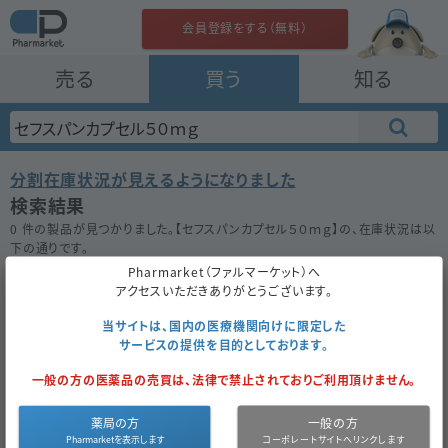
会員登録をする（無料）
売る
買う
知る
分割在庫状況が見えるようになりました
検索結果
0 件の製品が見つかりました。【
セフスパンカプセル５０ｍｇ
】の、在庫状況は以
下の通りです。
在庫がない場合は★ボタンを押してお気に入り登録をしておきましょう。
Pharmarket（ファルマーケット）へ
アクセスいただきありがとうございます。
50件
100件
200件
当サイトは、国内の医療機関向けに限定した
サービスの提供を目的としております。
セフスパンカプセル５０ｍｇ
一般の方の医薬品の売買は、法律で禁止されておりご利用頂けません。
お気に入り
薬局の方
一般の方
医薬品区
内
医薬品種
先
薬
87.4
成
セフィキシム
同一成分
分
服
別
発
価
円
分
水和物
で探す