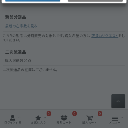
新品分割品
最新の在庫数を見る
こちらの製品は分割販売の対象外です。購入希望の方は
取扱いリクエスト
をし
てください。
二次流通品
購入可能数：
0
点
ニ次流通品の在庫はございません。
0
0
0
ログインする
お気に入り
売却カート
購入カート
メニュー