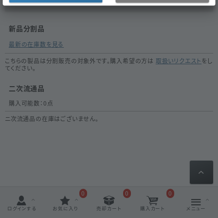
新品分割品
最新の在庫数を見る
こちらの製品は分割販売の対象外です。購入希望の方は
取扱いリクエスト
をし
てください。
二次流通品
購入可能数：
0
点
ニ次流通品の在庫はございません。
0
0
0
ログインする
お気に入り
売却カート
購入カート
メニュー