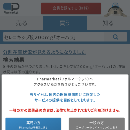
会員登録をする（無料）
売る
買う
知る
分割在庫状況が見えるようになりました
検索結果
0 件の製品が見つかりました。【
セレコキシブ錠２００ｍｇ「オーハラ」
】の、在庫
状況は以下の通りです。
在庫がない場合は★ボタンを押してお気に入り登録をしておきましょう。
Pharmarket（ファルマーケット）へ
アクセスいただきありがとうございます。
50件
100件
200件
当サイトは、国内の医療機関向けに限定した
サービスの提供を目的としております。
セレコキシブ錠２００ｍｇ「オーハラ」
一般の方の医薬品の売買は、法律で禁止されておりご利用頂けません。
お気に入り
薬局の方
一般の方
医薬品区
内
医薬品種
後
薬
12.5
成
セレコキ
同一成分で
分
服
別
発
価
円
分
シブ
探す