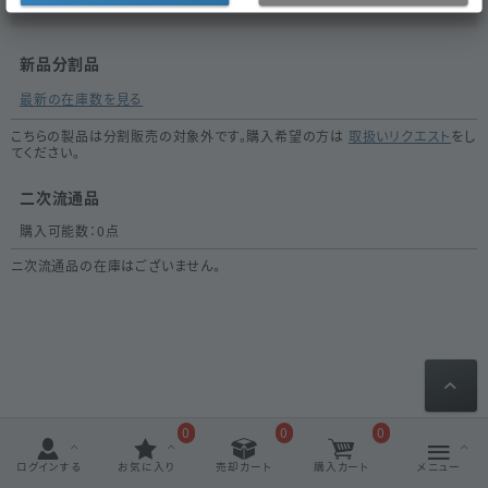
新品分割品
最新の在庫数を見る
こちらの製品は分割販売の対象外です。購入希望の方は
取扱いリクエスト
をし
てください。
二次流通品
購入可能数：
0
点
ニ次流通品の在庫はございません。
0
0
0
ログインする
お気に入り
売却カート
購入カート
メニュー