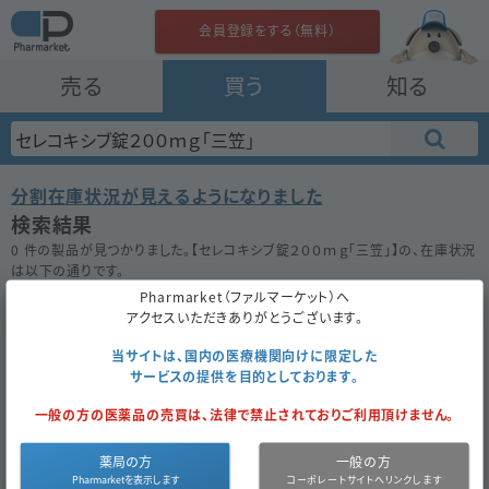
会員登録をする（無料）
売る
買う
知る
分割在庫状況が見えるようになりました
検索結果
0 件の製品が見つかりました。【
セレコキシブ錠２００ｍｇ「三笠」
】の、在庫状況
は以下の通りです。
在庫がない場合は★ボタンを押してお気に入り登録をしておきましょう。
Pharmarket（ファルマーケット）へ
アクセスいただきありがとうございます。
50件
100件
200件
当サイトは、国内の医療機関向けに限定した
サービスの提供を目的としております。
セレコキシブ錠２００ｍｇ「三笠」
一般の方の医薬品の売買は、法律で禁止されておりご利用頂けません。
お気に入り
薬局の方
一般の方
医薬品区
内
医薬品種
後
薬
12.5
成
セレコキ
同一成分で
分
服
別
発
価
円
分
シブ
探す