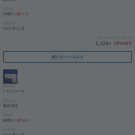
内容量
70
(
10
×7)
使用期限
2027年11月
販売価格（税別）/割引率
2,222
34
%OFF
円
購入カートへ入れる
販売会社
ＬＴＬファーマ
開封状態
開封済み
内容量
40
(
10
×4)
使用期限
2027年11月