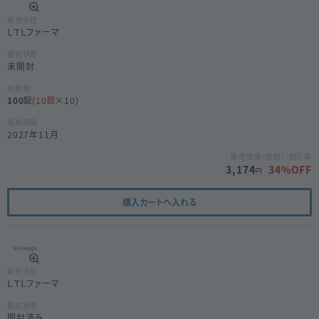
販売会社
ＬＴＬファーマ
開封状態
未開封
内容量
100
(
10
×10)
使用期限
2027年11月
販売価格（税別）/割引率
3,174
34
%OFF
円
購入カートへ入れる
販売会社
ＬＴＬファーマ
開封状態
開封済み