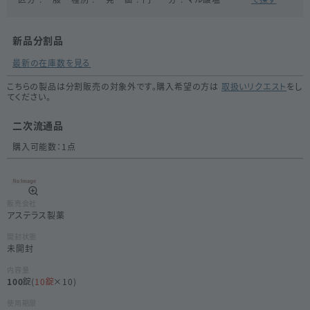
新品分割品
最新の在庫数を見る
こちらの製品は分割販売の対象外です。購入希望の方は
取扱いリクエスト
をし
てください。
二次流通品
購入可能数：
1
点
販売会社
アステラス製薬
開封状態
未開封
内容量
100
(
10
×10)
使用期限