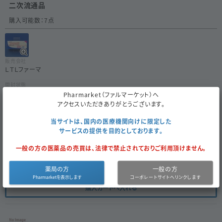
二次流通品
購入可能数：
7
点
販売会社
ＬＴＬファーマ
開封状態
未開封
Pharmarket（ファルマーケット）へ
アクセスいただきありがとうございます。
内容量
100
(
10
×10)
当サイトは、国内の医療機関向けに限定した
サービスの提供を目的としております。
使用期限
2027年11月
一般の方の医薬品の売買は、法律で禁止されておりご利用頂けません。
販売価格（税別）/割引率
3,174
34
%OFF
円
薬局の方
一般の方
購入カートへ入れる