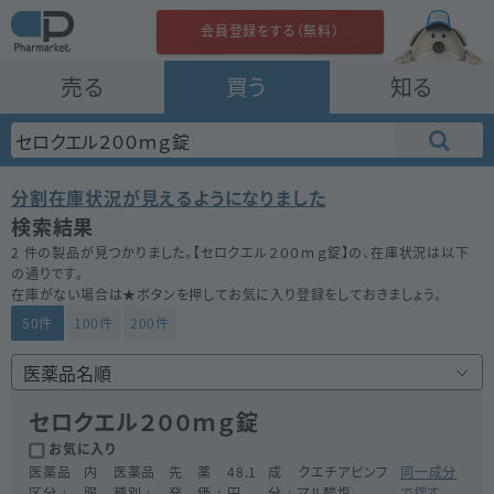
会員登録をする（無料）
売る
買う
知る
分割在庫状況が見えるようになりました
検索結果
2 件の製品が見つかりました。【
セロクエル２００ｍｇ錠
】の、在庫状況は以下
の通りです。
在庫がない場合は★ボタンを押してお気に入り登録をしておきましょう。
50件
100件
200件
セロクエル２００ｍｇ錠
お気に入り
医薬品
内
医薬品
先
薬
48.1
成
クエチアピンフ
同一成分
区分
服
種別
発
価
円
分
マル酸塩
で探す