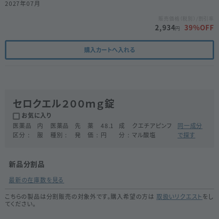
2027年07月
販売価格（税別）/割引率
2,934
39
%OFF
円
購入カートへ入れる
セロクエル２００ｍｇ錠
お気に入り
医薬品
内
医薬品
先
薬
48.1
成
クエチアピンフ
同一成分
区分
服
種別
発
価
円
分
マル酸塩
で探す
新品分割品
最新の在庫数を見る
こちらの製品は分割販売の対象外です。購入希望の方は
取扱いリクエスト
をし
てください。