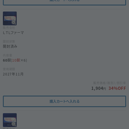
販売会社
ＬＴＬファーマ
開封状態
開封済み
内容量
60
(
10
×6)
使用期限
2027年11月
販売価格（税別）/割引率
1,904
34
%OFF
円
購入カートへ入れる