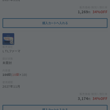
販売価格（税別）/割引率
1,269
34
%OFF
円
購入カートへ入れる
販売会社
ＬＴＬファーマ
開封状態
未開封
内容量
100
(
10
×10)
使用期限
2027年11月
販売価格（税別）/割引率
3,174
34
%OFF
円
購入カートへ入れる