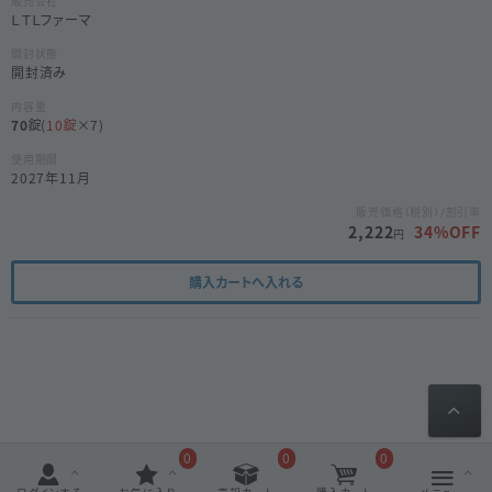
販売会社
ＬＴＬファーマ
開封状態
開封済み
内容量
70
(
10
×7)
使用期限
2027年11月
販売価格（税別）/割引率
2,222
34
%OFF
円
購入カートへ入れる
0
0
0