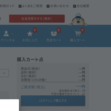
利用ガイド
よくあるご質問
お問い合わせ
会社概要
様
会員登録をする（無料）
0
0
0
ログインする
お気に入り
売却カート
購入カート
購入カート
点
商品代（税別）
---
円
送料（税別）
---
円
合計（税別）
---
円
消費税（10%対象）
---
円
---
円
ご請求額（税込）
送料無料まであと
---
円
今回の獲得予定ポイント
---
pt
ログインして購入する