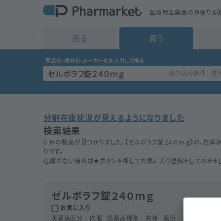
医療用医薬品の買取り＆販
売る
買う
薬品名・成分名・メーカー名を入力して検索
す
絞り込み条件：
分割在庫状況が見えるようになりました
検索結果
0 件の製品が見つかりました。【
ゼルボラフ錠２４０ｍｇ
】の、在庫
りです。
在庫がない場合は★ボタンを押してお気に入り登録をしておきまし
ゼルボラフ錠２４０ｍｇ
お気に入り
医薬品区分
内服
医薬品種別
先発
薬価
5026.9
円