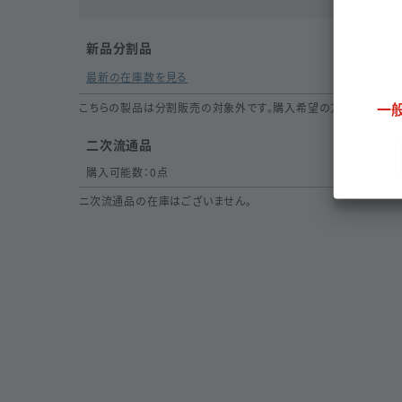
新品分割品
最新の在庫数を見る
一
こちらの製品は分割販売の対象外です。購入希望の方は
取扱いリ
二次流通品
購入可能数：
0
点
ニ次流通品の在庫はございません。