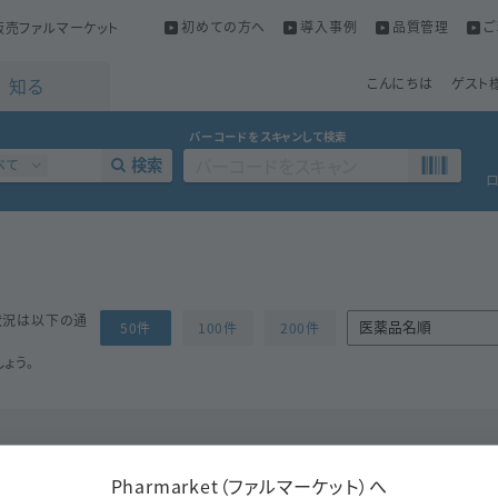
初めての方へ
導入事例
品質管理
ご
売ファルマーケット
知る
こんにちは
ゲスト
バーコードをスキャンして検索
検索
べて
状況は以下の通
50件
100件
200件
ょう。
Pharmarket（ファルマーケット）へ
成分
ベムラフェニブ
同一成分で探す