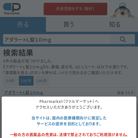
会員登録をする（無料）
売る
買う
知る
検索結果
4
件の製品が見つかりました。
【
アダラートＬ錠１０ｍｇ
】の、薬価、成分名、GS-1コード、は以下の通りです。
「買取額を見る」ボタンを押せば、いくらで売れるかご確認いただけます。
50件
100件
200件
アダラートＬ錠１０ｍｇ
12.9
内
バイエル
Pharmarket（ファルマーケット）へ
アクセスいただきありがとうございます。
100錠
（10錠×10）
当サイトは、国内の医療機関向けに限定した
買取対象外
NG
サービスの提供を目的としております。
一般の方の医薬品の売買は、法律で禁止されておりご利用頂けません。
アダラートＬ錠１０ｍｇ
12.9