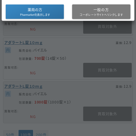
内
バイエル
薬局の方
一般の方
500錠
（10錠×50）
買取対象外
NG
アダラートＬ錠１０ｍｇ
12.9
内
バイエル
700錠
（14錠×50）
買取対象外
NG
アダラートＬ錠１０ｍｇ
12.9
内
バイエル
1000錠
（1000錠×1）
買取対象外
NG
50件
100件
200件