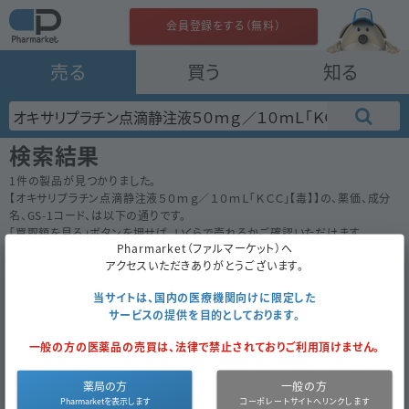
会員登録をする（無料）
売る
買う
知る
検索結果
1
件の製品が見つかりました。
【
オキサリプラチン点滴静注液５０ｍｇ／１０ｍＬ「ＫＣＣ」【毒】
】の、薬価、成分
名、GS-1コード、は以下の通りです。
「買取額を見る」ボタンを押せば、いくらで売れるかご確認いただけます。
Pharmarket（ファルマーケット）へ
50件
100件
200件
アクセスいただきありがとうございます。
オキサリプラチン点滴静注液５０ｍｇ／１０ｍＬ「ＫＣＣ」
当サイトは、国内の医療機関向けに限定した
4833.0
【毒】
サービスの提供を目的としております。
注
後
共和クリティケア
一般の方の医薬品の売買は、法律で禁止されておりご利用頂けません。
1瓶
（1瓶×1）
経過措置
薬局の方
一般の方
買取対象外
2022年3月まで