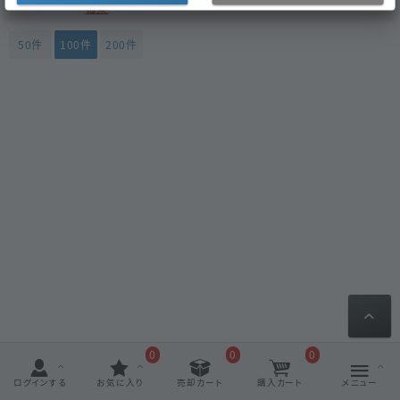
毒薬
50件
100件
200件
0
0
0
ログインする
お気に入り
売却カート
購入カート
メニュー