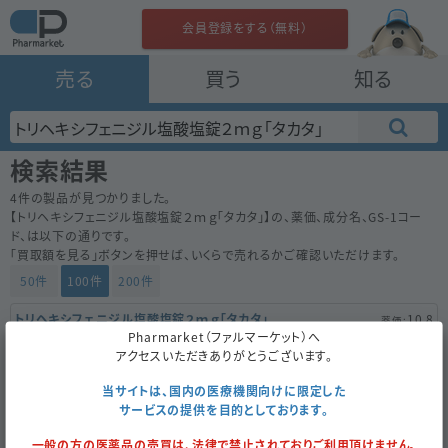
会員登録をする（無料）
売る
買う
知る
検索結果
4
件の製品が見つかりました。
【
トリヘキシフェニジル塩酸塩錠２ｍｇ「タカタ」
】の、薬価、成分名、GS-1コー
ド、は以下の通りです。
「買取額を見る」ボタンを押せば、いくらで売れるかご確認いただけます。
50件
100件
200件
トリヘキシフェニジル塩酸塩錠２ｍｇ「タカタ」
10.8
Pharmarket（ファルマーケット）へ
内
高田製薬
アクセスいただきありがとうございます。
100錠
（10錠×10）
当サイトは、国内の医療機関向けに限定した
サービスの提供を目的としております。
買取額を見る
未開封のみ
一般の方の医薬品の売買は、法律で禁止されておりご利用頂けません。