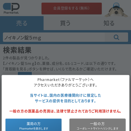
会員登録をする（無料）
売る
買う
知る
検索結果
2
件の製品が見つかりました。
【
ノイキノン錠５ｍｇ
】の、薬価、成分名、GS-1コード、は以下の通りです。
「買取額を見る」ボタンを押せば、いくらで売れるかご確認いただけます。
50件
100件
200件
Pharmarket（ファルマーケット）へ
アクセスいただきありがとうございます。
ノイキノン錠５ｍｇ
7.30
内
先
エーザイ
当サイトは、国内の医療機関向けに限定した
サービスの提供を目的としております。
100錠
（10錠×10）
一般の方の医薬品の売買は、法律で禁止されておりご利用頂けません。
買取額を見る
OK
薬局の方
一般の方
ノイキノン錠５ｍｇ
7.30