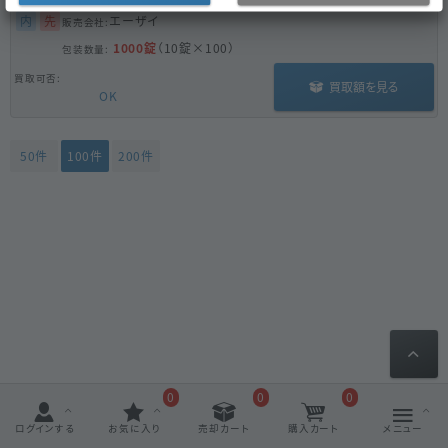
内
先
エーザイ
1000錠
（10錠×100）
買取額を見る
OK
50件
100件
200件
0
0
0
ログインする
お気に入り
売却カート
購入カート
メニュー