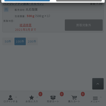
パンクレアチン原末「マルイシ」
7.30
内
丸石製薬
500ｇ
（500ｇ×1）
経過措置
買取対象外
2021年3月まで
50件
100件
200件
0
0
0
ログインする
お気に入り
売却カート
購入カート
メニュー