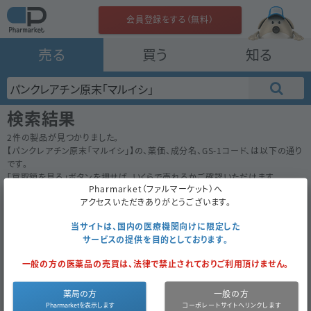
会員登録をする（無料）
売る
買う
知る
検索結果
2
件の製品が見つかりました。
【
パンクレアチン原末「マルイシ」
】の、薬価、成分名、GS-1コード、は以下の通り
です。
「買取額を見る」ボタンを押せば、いくらで売れるかご確認いただけます。
Pharmarket（ファルマーケット）へ
50件
100件
200件
アクセスいただきありがとうございます。
パンクレアチン原末「マルイシ」
7.30
当サイトは、国内の医療機関向けに限定した
内
ニプロ
サービスの提供を目的としております。
500ｇ
（500ｇ×1）
一般の方の医薬品の売買は、法律で禁止されておりご利用頂けません。
経過措置
買取対象外
薬局の方
一般の方
2021年3月まで