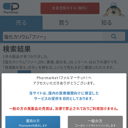
会員登録をする（無料）
売る
買う
知る
検索結果
1
件の製品が見つかりました。
【
塩化カリウム「フソー」
】の、薬価、成分名、GS-1コード、は以下の通りです。
「買取額を見る」ボタンを押せば、いくらで売れるかご確認いただけます。
50件
100件
200件
Pharmarket（ファルマーケット）へ
アクセスいただきありがとうございます。
塩化カリウム「フソー」
1.31
内
扶桑薬品
当サイトは、国内の医療機関向けに限定した
サービスの提供を目的としております。
1000ｇ
（1000ｇ×1）
一般の方の医薬品の売買は、法律で禁止されておりご利用頂けません。
経過措置
買取対象外
2027年3月まで
薬局の方
一般の方