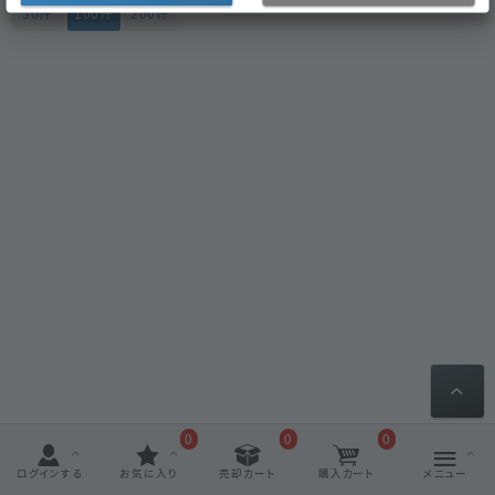
50件
100件
200件
0
0
0
ログインする
お気に入り
売却カート
購入カート
メニュー