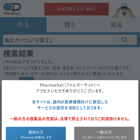
会員登録をする（無料）
売る
買う
知る
検索結果
1
件の製品が見つかりました。
【
塩化カリウム「日医工」
】の、薬価、成分名、GS-1コード、は以下の通りです。
「買取額を見る」ボタンを押せば、いくらで売れるかご確認いただけます。
50件
100件
200件
Pharmarket（ファルマーケット）へ
アクセスいただきありがとうございます。
塩化カリウム「日医工」
0.80
内
日医工
当サイトは、国内の医療機関向けに限定した
サービスの提供を目的としております。
500ｇ
（500ｇ×1）
一般の方の医薬品の売買は、法律で禁止されておりご利用頂けません。
買取対象外
NG
薬局の方
一般の方