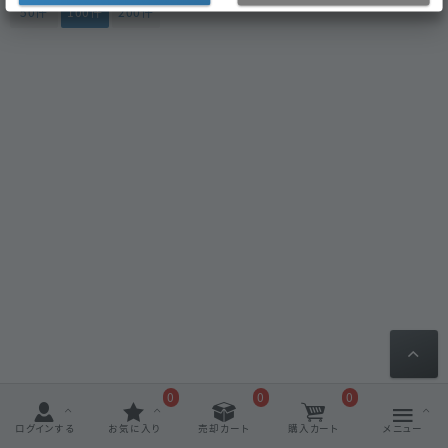
50件
100件
200件
0
0
0
ログインする
お気に入り
売却カート
購入カート
メニュー