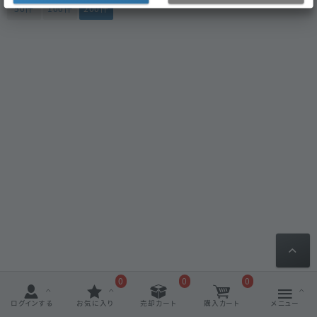
50件
100件
200件
0
0
0
ログインする
お気に入り
売却カート
購入カート
メニュー