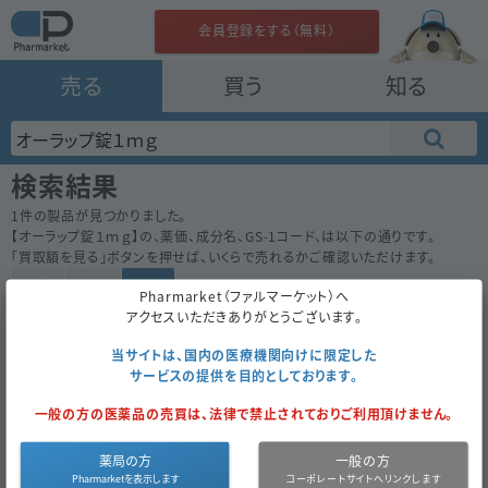
会員登録をする（無料）
売る
買う
知る
検索結果
1
件の製品が見つかりました。
【
オーラップ錠１ｍｇ
】の、薬価、成分名、GS-1コード、は以下の通りです。
「買取額を見る」ボタンを押せば、いくらで売れるかご確認いただけます。
50件
100件
200件
Pharmarket（ファルマーケット）へ
アクセスいただきありがとうございます。
オーラップ錠１ｍｇ
15.4
内
先
アステラス製薬
当サイトは、国内の医療機関向けに限定した
サービスの提供を目的としております。
100錠
（10錠×10）
一般の方の医薬品の売買は、法律で禁止されておりご利用頂けません。
経過措置
買取対象外
2021年3月まで
薬局の方
一般の方