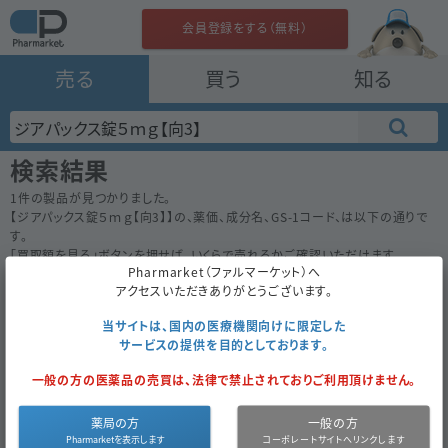
会員登録をする（無料）
売る
買う
知る
検索結果
1
件の製品が見つかりました。
【
ジアパックス錠５ｍｇ【向3】
】の、薬価、成分名、GS-1コード、は以下の通りで
す。
「買取額を見る」ボタンを押せば、いくらで売れるかご確認いただけます。
Pharmarket（ファルマーケット）へ
50件
100件
200件
アクセスいただきありがとうございます。
ジアパックス錠５ｍｇ【向3】
5.80
当サイトは、国内の医療機関向けに限定した
内
後
大鵬薬品
サービスの提供を目的としております。
1000錠
（10錠×100）
一般の方の医薬品の売買は、法律で禁止されておりご利用頂けません。
経過措置
買取対象外
2021年9月まで
薬局の方
一般の方
向精神薬3