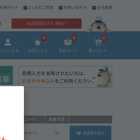
利用ガイド
よくあるご質問
お問い合わせ
会社概要
様
会員登録をする（無料）
0
0
0
ログインする
お気に入り
売却カート
購入カート
名
GS-1コード
買取可否
OK
買取額を見る
14987376183717
ん。