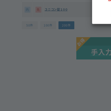
ユニコン錠１００
内
先
テオフ
50件
100件
200件