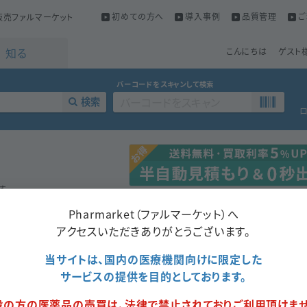
初めての方へ
導入事例
品質管理
ご
売ファルマーケット
知る
こんにちは
ゲスト
バーコードをスキャンして検索
検索
す。
ます。
Pharmarket（ファルマーケット）へ
アクセスいただきありがとうございます。
当サイトは、国内の医療機関向けに限定した
成分名
薬価
包装数量
包装形態
販売会社
サービスの提供を目的としております。
100錠
9.00
ＰＴＰ
日医工
ィリン
（10錠×10）
般の方の医薬品の売買は、法律で禁止されておりご利用頂けませ