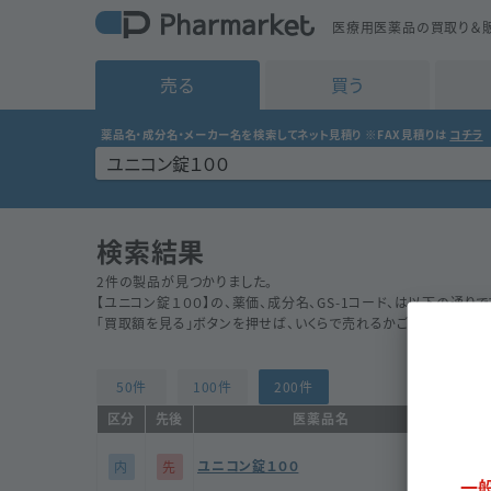
医療用医薬品の買取り＆販
売る
買う
薬品名・成分名・メーカー名を検索してネット見積り
※FAX見積りは
コチラ
検索結果
2
件の製品が見つかりました。
【
ユニコン錠１００
】の、薬価、成分名、GS-1コード、は以下の通りで
「買取額を見る」ボタンを押せば、いくらで売れるかご確認いただけ
50件
100件
200件
区分
先後
医薬品名
ユニコン錠１００
内
先
テオフ
一