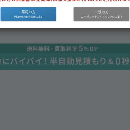
500錠
9.00
ＰＴＰ
日医工
ィリン
薬局の方
一般の方
（10錠×50）