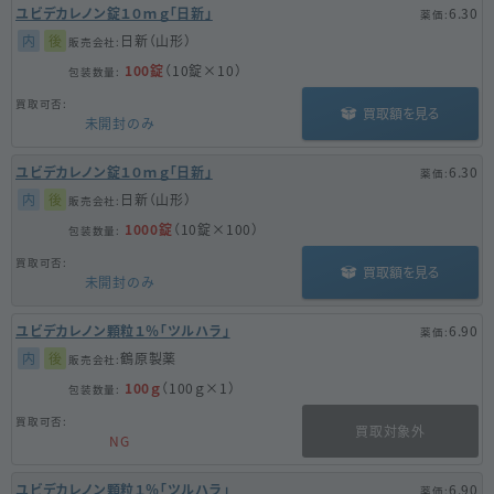
ユビデカレノン錠１０ｍｇ「日新」
6.30
内
後
日新（山形）
100錠
（10錠×10）
買取額を見る
未開封のみ
ユビデカレノン錠１０ｍｇ「日新」
6.30
内
後
日新（山形）
1000錠
（10錠×100）
買取額を見る
未開封のみ
ユビデカレノン顆粒１％「ツルハラ」
6.90
内
後
鶴原製薬
100ｇ
（100ｇ×1）
買取対象外
NG
ユビデカレノン顆粒１％「ツルハラ」
6.90