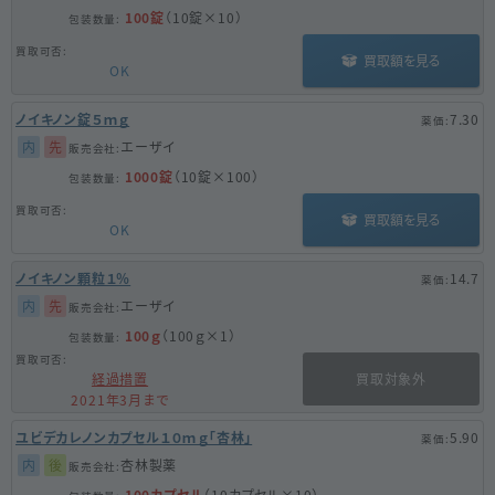
100錠
（10錠×10）
買取額を見る
OK
ノイキノン錠５ｍｇ
7.30
内
先
エーザイ
1000錠
（10錠×100）
買取額を見る
OK
ノイキノン顆粒１％
14.7
内
先
エーザイ
100ｇ
（100ｇ×1）
経過措置
買取対象外
2021年3月まで
ユビデカレノンカプセル１０ｍｇ「杏林」
5.90
内
後
杏林製薬
100カプセル
（10カプセル×10）