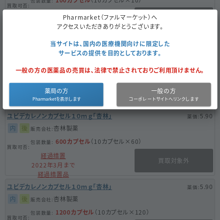
経過措置
Pharmarket（ファルマーケット）へ
買取対象外
2022年3月まで
アクセスいただきありがとうございます。
経過措置品
当サイトは、国内の医療機関向けに限定した
ユビデカレノンカプセル１０ｍｇ「杏林」
5.90
サービスの提供を目的としております。
内
後
杏林製薬
一般の方の医薬品の売買は、法律で禁止されておりご利用頂けません。
600カプセル
（600カプセル×1）
経過措置
買取対象外
薬局の方
一般の方
2022年3月まで
ユビデカレノンカプセル１０ｍｇ「杏林」
5.90
内
後
杏林製薬
600カプセル
（10カプセル×60）
経過措置
買取対象外
2022年3月まで
経過措置品
ユビデカレノンカプセル１０ｍｇ「杏林」
5.90
内
後
杏林製薬
1200カプセル
（10カプセル×120）