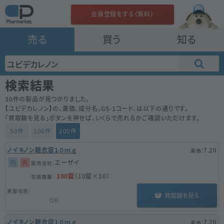
会員登録をする（無料）
売る
買う
知る
検索結果
30
件の製品が見つかりました。
【
ユビデカレノン
】の、薬価、成分名、GS-1コード、は以下の通りです。
「買取額を見る」ボタンを押せば、いくらで売れるかご確認いただけます。
50件
100件
200件
ノイキノン糖衣錠１０ｍｇ
7.20
内
先
エーザイ
100錠
（10錠×10）
買取額を見る
OK
ノイキノン糖衣錠１０ｍｇ
7.20