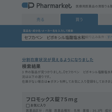
医療用医薬品の買取り＆販
売る
買う
薬品名・成分名・メーカー名を入力して検索
す
絞り込み条件：
分割在庫状況が見えるようになりました
検索結果
3 件の製品が見つかりました。【
セフカペン ピボキシル塩酸塩水
況は以下の通りです。
在庫がない場合は★ボタンを押してお気に入り登録をしておきまし
フロモックス錠７５ｍｇ
お気に入り
医薬品区分
内服
医薬品種別
先発
薬価
36.3
円
成分