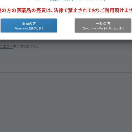
般の方の医薬品の売買は、法律で禁止されておりご利用頂けませ
フカペン ピボキシル塩酸塩水和物
同一成分で探す
薬局の方
一般の方
クエスト
をしてください。