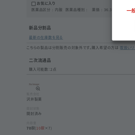
お気に入り
一
医薬品区分
内服
医薬品種別
薬価
36.3
円
成分
セ
新品分割品
最新の在庫数を見る
こちらの製品は分割販売の対象外です。購入希望の方は
取扱いリ
二次流通品
購入可能数：
2
点
販売会社
沢井製薬
開封状態
開封済み
内容量
70
(
10
×7)