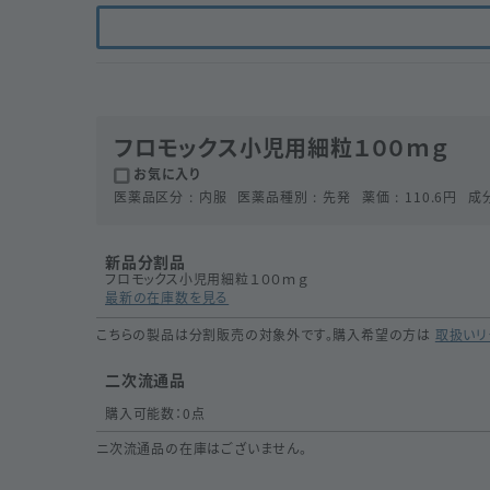
フロモックス小児用細粒１００ｍｇ
お気に入り
医薬品区分
内服
医薬品種別
先発
薬価
110.6
円
成
新品分割品
フロモックス小児用細粒１００ｍｇ
最新の在庫数を見る
こちらの製品は分割販売の対象外です。購入希望の方は
取扱いリ
二次流通品
購入可能数：
0
点
ニ次流通品の在庫はございません。