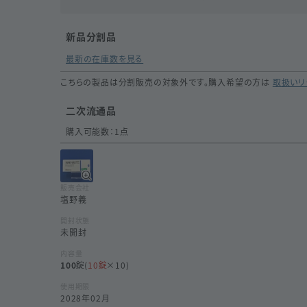
新品分割品
最新の在庫数を見る
こちらの製品は分割販売の対象外です。購入希望の方は
取扱いリ
二次流通品
購入可能数：
1
点
販売会社
塩野義
開封状態
未開封
内容量
100
(
10
×10)
使用期限
2028年02月