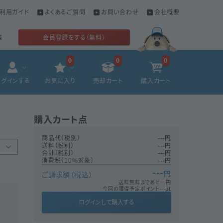
利用ガイド
よくあるご質問
お問い合わせ
会社概要
様
会員登録をする（無料）
0
0
0
ログインする
お気に入り
売却カート
購入カート
購入カート
点
商品代（税別）
---
円
送料（税別）
---
円
合計（税別）
---
円
消費税（10%対象）
---
円
---
円
ご請求額（税込）
送料無料まであと
---
円
今回の獲得予定ポイント
---
pt
ログインして購入する