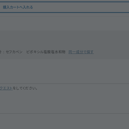
購入カートへ入れる
分
セフカペン ピボキシル塩酸塩水和物
同一成分で探す
クエスト
をしてください。