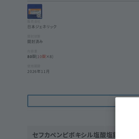
販売会社
日本ジェネリック
開封状態
開封済み
内容量
80
(
10
×8)
使用期限
2026年11月
セフカペンピボキシル塩酸塩錠７５ｍｇ