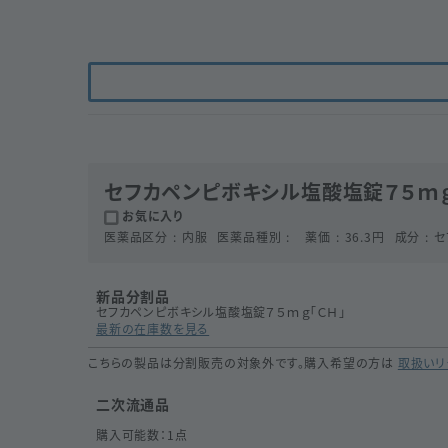
セフカペンピボキシル塩酸塩錠７５ｍｇ
お気に入り
医薬品区分
内服
医薬品種別
薬価
36.3
円
成分
セ
新品分割品
セフカペンピボキシル塩酸塩錠７５ｍｇ「ＣＨ」
最新の在庫数を見る
こちらの製品は分割販売の対象外です。購入希望の方は
取扱いリ
二次流通品
購入可能数：
1
点