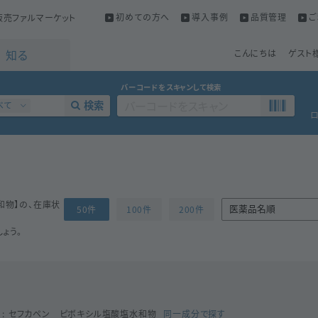
初めての方へ
導入事例
品質管理
ご
売ファルマーケット
知る
こんにちは
ゲスト
バーコードをスキャンして検索
検索
べて
和物
】の、在庫状
50件
100件
200件
ょう。
セフカペン ピボキシル塩酸塩水和物
同一成分で探す