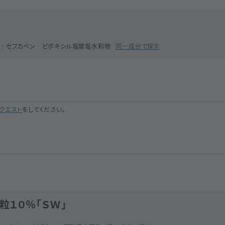
セフカペン ピボキシル塩酸塩水和物
同一成分で探す
クエスト
をしてください。
１０％「ＳＷ」