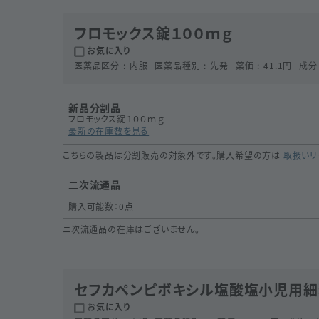
フロモックス錠１００ｍｇ
お気に入り
医薬品区分
内服
医薬品種別
先発
薬価
41.1
円
成分
新品分割品
フロモックス錠１００ｍｇ
最新の在庫数を見る
こちらの製品は分割販売の対象外です。購入希望の方は
取扱いリ
二次流通品
購入可能数：
0
点
ニ次流通品の在庫はございません。
セフカペンピボキシル塩酸塩小児用細粒
お気に入り