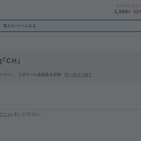
販売価格（税別）
2,504
31
円
購入カートへ入れる
「ＣＨ」
フカペン ピボキシル塩酸塩水和物
同一成分で探す
クエスト
をしてください。