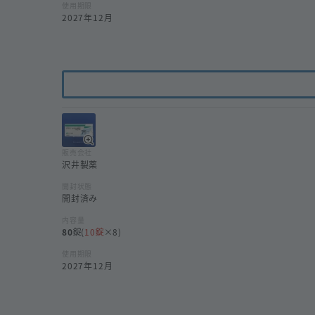
使用期限
2027年12月
販売会社
沢井製薬
開封状態
開封済み
内容量
80
(
10
×8)
使用期限
2027年12月