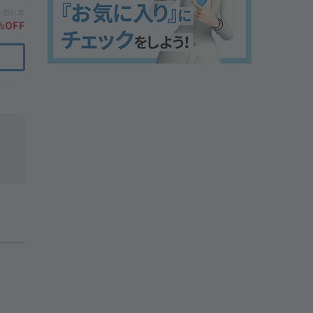
/割引率
%OFF