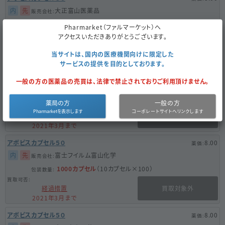
内
先
大正富山医薬品
100カプセル
（10カプセル×10）
Pharmarket（ファルマーケット）へ
アクセスいただきありがとうございます。
経過措置
買取対象外
2021年3月まで
当サイトは、国内の医療機関向けに限定した
サービスの提供を目的としております。
アボビスカプセル５０
8.00
一般の方の医薬品の売買は、法律で禁止されておりご利用頂けません。
内
先
富士フイルム富山化学
1000カプセル
（1000カプセル×1）
薬局の方
一般の方
経過措置
買取対象外
2021年3月まで
アボビスカプセル５０
8.00
内
先
富士フイルム富山化学
1000カプセル
（10カプセル×100）
経過措置
買取対象外
2021年3月まで
アボビスカプセル５０
8.00