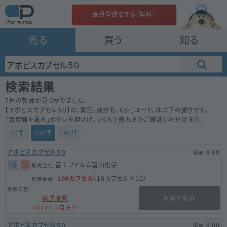
会員登録をする（無料）
売る
買う
知る
検索結果
7
件の製品が見つかりました。
【
アボビスカプセル５０
】の、薬価、成分名、GS-1コード、は以下の通りです。
「買取額を見る」ボタンを押せば、いくらで売れるかご確認いただけます。
50件
100件
200件
アボビスカプセル５０
8.00
内
先
富士フイルム富山化学
100カプセル
（10カプセル×10）
経過措置
買取対象外
2021年3月まで
アボビスカプセル５０
8.00