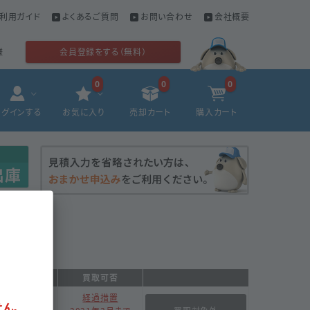
利用ガイド
よくあるご質問
お問い合わせ
会社概要
様
会員登録をする（無料）
0
0
0
ログインする
お気に入り
売却カート
購入カート
GS-1コード
買取可否
経過措置
ん。