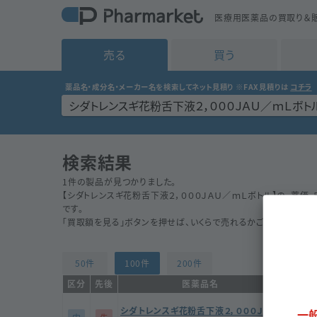
医療用医薬品の買取り＆販
売る
買う
薬品名・成分名・メーカー名を検索してネット見積り
※FAX見積りは
コチラ
検索結果
1
件の製品が見つかりました。
【
シダトレンスギ花粉舌下液２，０００ＪＡＵ／ｍＬボトル
】の、薬価、
です。
「買取額を見る」ボタンを押せば、いくらで売れるかご確認いただけ
50件
100件
200件
区分
先後
医薬品名
シダトレンスギ花粉舌下液２，０００ＪＡＵ
一