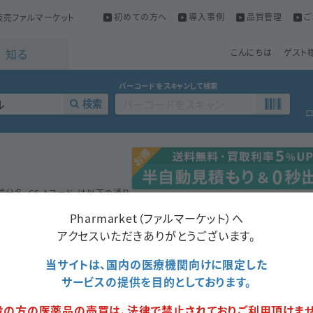
初めての方へ
導入事例
品質管理
ご
売ファルマーケット
知る
こんにちは
ゲスト
バーコードをスキャンして検索
検索
成分名、GS-1コード、は以下の通り
Pharmarket（ファルマーケット）へ
ます。
アクセスいただきありがとうございます。
当サイトは、国内の医療機関向けに限定した
サービスの提供を目的としております。
成分名
薬価
包装数量
包装形態
販売会社名
1瓶
般の方の医薬品の売買は、法律で禁止されておりご利用頂けませ