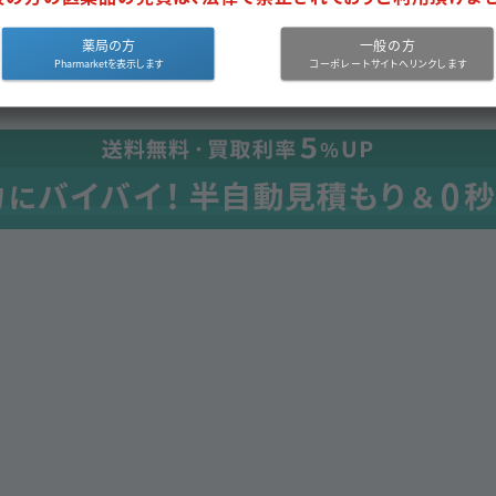
1297.5
包装小
鳥居薬品
ギ花粉エキス
14
（1瓶×1）
薬局の方
一般の方