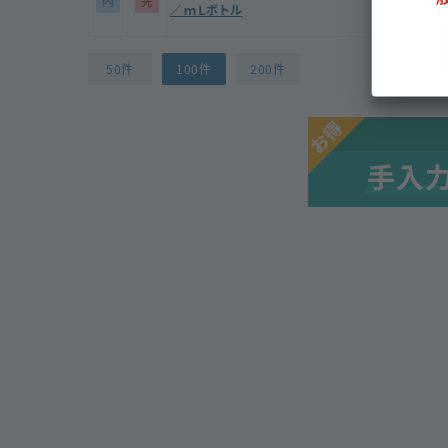
内
先
標準化ス
／ｍＬボトル
50件
100件
200件