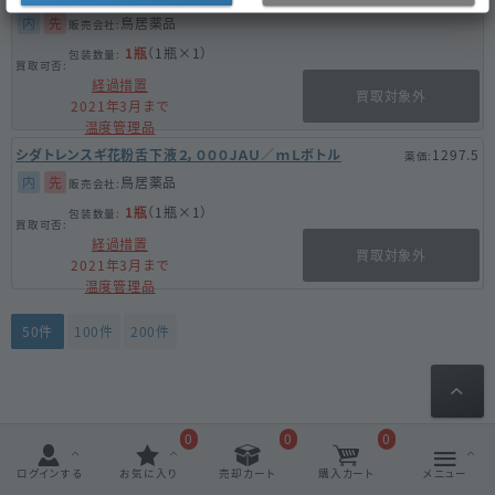
内
先
鳥居薬品
1瓶
（1瓶×1）
経過措置
買取対象外
2021年3月まで
温度管理品
シダトレンスギ花粉舌下液２，０００ＪＡＵ／ｍＬボトル
1297.5
内
先
鳥居薬品
1瓶
（1瓶×1）
経過措置
買取対象外
2021年3月まで
温度管理品
50件
100件
200件
0
0
0
ログインする
お気に入り
売却カート
購入カート
メニュー