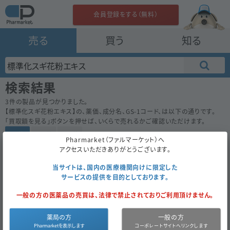
会員登録をする（無料）
売る
買う
知る
検索結果
3
件の製品が見つかりました。
【
標準化スギ花粉エキス
】の、薬価、成分名、GS-1コード、は以下の通りです。
「買取額を見る」ボタンを押せば、いくらで売れるかご確認いただけます。
50件
100件
200件
Pharmarket（ファルマーケット）へ
アクセスいただきありがとうございます。
シダトレンスギ花粉舌下液２，０００ＪＡＵ／ｍＬパック
129.6
内
先
鳥居薬品
当サイトは、国内の医療機関向けに限定した
サービスの提供を目的としております。
14包
（1包×14）
一般の方の医薬品の売買は、法律で禁止されておりご利用頂けません。
経過措置
買取対象外
2021年3月まで
温度管理品
薬局の方
一般の方
シダトレンスギ花粉舌下液２００ＪＡＵ／ｍＬボトル
543.8