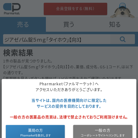
会員登録をする（無料）
売る
買う
知る
検索結果
1
件の製品が見つかりました。
【
ジアゼパム錠５ｍｇ「タイホウ」【向3】
】の、薬価、成分名、GS-1コード、は以下
の通りです。
「買取額を見る」ボタンを押せば、いくらで売れるかご確認いただけます。
Pharmarket（ファルマーケット）へ
50件
100件
200件
アクセスいただきありがとうございます。
ジアゼパム錠５ｍｇ「タイホウ」【向3】
6.20
当サイトは、国内の医療機関向けに限定した
内
後
大鵬薬品
サービスの提供を目的としております。
1000錠
（10錠×100）
一般の方の医薬品の売買は、法律で禁止されておりご利用頂けません。
OK
買取額を見る
薬局の方
一般の方
向精神薬3