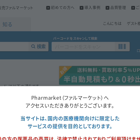
初めての方へ
導入事例
品質管理
ご
売ファルマーケット
知る
こんにちは
ゲスト
バーコードをスキャンして検索
検索
コード、は以下の通りです。
ます。
Pharmarket（ファルマーケット）へ
アクセスいただきありがとうございます。
当サイトは、国内の医療機関向けに限定した
成分名
薬価
包装数量
包装形態
販売会社名
サービスの提供を目的としております。
30錠
231.0
ＰＴＰ
日新（山形）
ド
（10錠×3）
般の方の医薬品の売買は、法律で禁止されておりご利用頂けませ