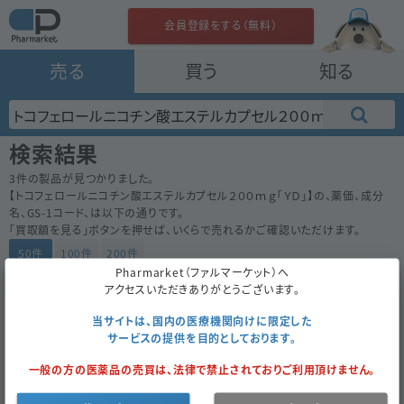
会員登録をする（無料）
売る
買う
知る
検索結果
3
件の製品が見つかりました。
【
トコフェロールニコチン酸エステルカプセル２００ｍｇ「ＹＤ」
】の、薬価、成分
名、GS-1コード、は以下の通りです。
「買取額を見る」ボタンを押せば、いくらで売れるかご確認いただけます。
50件
100件
200件
Pharmarket（ファルマーケット）へ
トコフェロールニコチン酸エステルカプセル２００ｍｇ「Ｙ
アクセスいただきありがとうございます。
5.70
Ｄ」
当サイトは、国内の医療機関向けに限定した
内
後
陽進堂
サービスの提供を目的としております。
100カプセル
（10カプセル×10）
一般の方の医薬品の売買は、法律で禁止されておりご利用頂けません。
経過措置
買取対象外
2021年3月まで