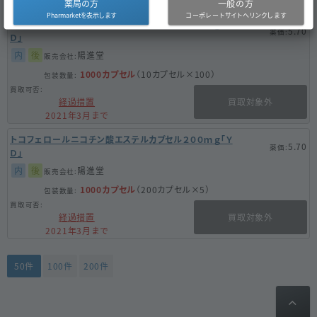
薬局の方
一般の方
トコフェロールニコチン酸エステルカプセル２００ｍｇ「Ｙ
5.70
Ｄ」
内
後
陽進堂
1000カプセル
（10カプセル×100）
経過措置
買取対象外
2021年3月まで
トコフェロールニコチン酸エステルカプセル２００ｍｇ「Ｙ
5.70
Ｄ」
内
後
陽進堂
1000カプセル
（200カプセル×5）
経過措置
買取対象外
2021年3月まで
50件
100件
200件