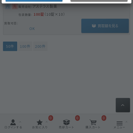
内
先
アステラス製薬
100錠
（10錠×10）
買取額を見る
OK
50件
100件
200件
0
0
0
ログインする
お気に入り
売却カート
購入カート
メニュー