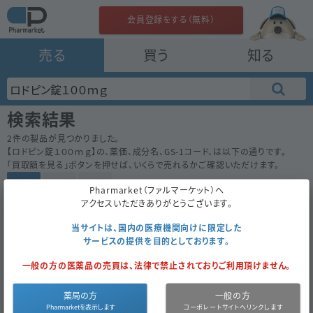
会員登録をする（無料）
売る
買う
知る
検索結果
2
件の製品が見つかりました。
【
ロドピン錠１００ｍｇ
】の、薬価、成分名、GS-1コード、は以下の通りです。
「買取額を見る」ボタンを押せば、いくらで売れるかご確認いただけます。
50件
100件
200件
Pharmarket（ファルマーケット）へ
アクセスいただきありがとうございます。
ロドピン錠１００ｍｇ
66.3
内
先
ＬＴＬファーマ
当サイトは、国内の医療機関向けに限定した
サービスの提供を目的としております。
100錠
（10錠×10）
一般の方の医薬品の売買は、法律で禁止されておりご利用頂けません。
買取額を見る
OK
薬局の方
一般の方
ロドピン錠１００ｍｇ
66.3