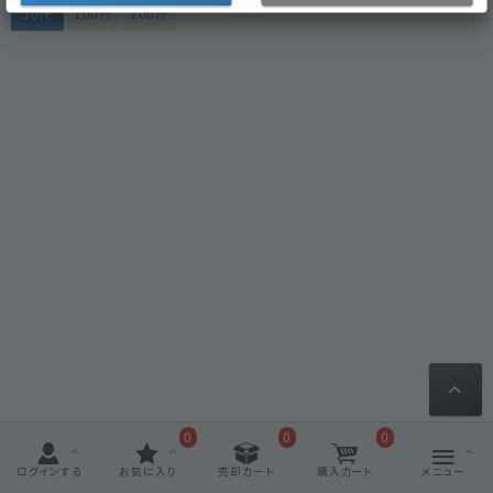
50件
100件
200件
0
0
0
ログインする
お気に入り
売却カート
購入カート
メニュー