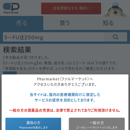
会員登録をする（無料）
売る
買う
知る
検索結果
1
件の製品が見つかりました。
【
５－ＦＵ注２５０ｍｇ
】の、薬価、成分名、GS-1コード、は以下の通りです。
「買取額を見る」ボタンを押せば、いくらで売れるかご確認いただけます。
50件
100件
200件
Pharmarket（ファルマーケット）へ
アクセスいただきありがとうございます。
５－ＦＵ注２５０ｍｇ
228.0
注
先
協和キリン
当サイトは、国内の医療機関向けに限定した
サービスの提供を目的としております。
10瓶
（1瓶×10）
一般の方の医薬品の売買は、法律で禁止されておりご利用頂けません。
買取対象外
NG
薬局の方
一般の方