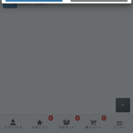
50件
100件
200件
0
0
0
ログインする
お気に入り
売却カート
購入カート
メニュー