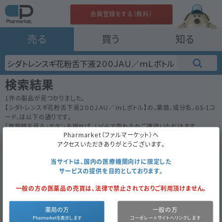
会員登録をする（無料）
売る
買う
知る
検索結果
1
件の製品が見つかりました。
【
シダトレンスギ花粉舌下液２００ＪＡＵ／ｍＬボトル
】の、薬価、成分名、GS-1コ
ード、は以下の通りです。
「買取額を見る」ボタンを押せば、いくらで売れるかご確認いただけます。
Pharmarket（ファルマーケット）へ
50件
100件
200件
アクセスいただきありがとうございます。
シダトレンスギ花粉舌下液２００ＪＡＵ／ｍＬボトル
543.8
当サイトは、国内の医療機関向けに限定した
内
先
鳥居薬品
サービスの提供を目的としております。
1瓶
（1瓶×1）
一般の方の医薬品の売買は、法律で禁止されておりご利用頂けません。
経過措置
買取対象外
2021年3月まで
薬局の方
一般の方
温度管理品